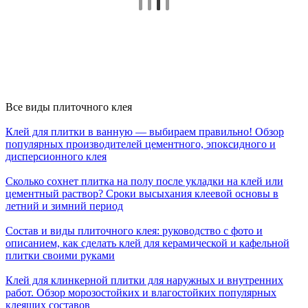
Все виды плиточного клея
Клей для плитки в ванную — выбираем правильно! Обзор
популярных производителей цементного, эпоксидного и
дисперсионного клея
Сколько сохнет плитка на полу после укладки на клей или
цементный раствор? Сроки высыхания клеевой основы в
летний и зимний период
Состав и виды плиточного клея: руководство с фото и
описанием, как сделать клей для керамической и кафельной
плитки своими руками
Клей для клинкерной плитки для наружных и внутренних
работ. Обзор морозостойких и влагостойких популярных
клеящих составов