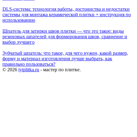
DLS-система: технология работы, достоинства и недостатки
системы для монтажа керамической плитки + инструкция по
использованию
Шпатель для затирки швов плитки — что это такое: виды
резиновых шпателей для формирования швов, сравнение и
выбор лучшего
Зубчатый шпатель: что такое, для чего нужен, какой размер,
форму и материал изготовления лучше выбрать, как
правильно пользоваться?
© 2026
tytplitka.ru
- мастер по плитке.