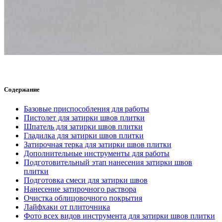
Содержание
Базовые приспособления для работы
Пистолет для затирки швов плитки
Шпатель для затирки швов плитки
Гладилка для затирки швов плитки
Затирочная терка для затирки швов плитки
Дополнительные инструменты для работы
Подготовительный этап нанесения затирки швов
плитки
Подготовка смеси для затирки швов
Нанесение затирочного раствора
Очистка облицовочного покрытия
Лайфхаки от плиточника
Фото всех видов инструмента для затирки швов плитки