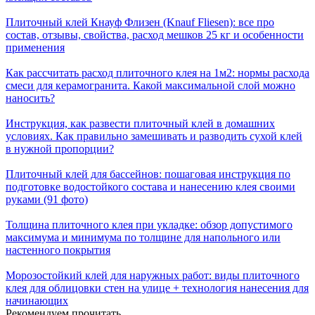
Плиточный клей Кнауф Флизен (Knauf Fliesen): все про
состав, отзывы, свойства, расход мешков 25 кг и особенности
применения
Как рассчитать расход плиточного клея на 1м2: нормы расхода
смеси для керамогранита. Какой максимальной слой можно
наносить?
Инструкция, как развести плиточный клей в домашних
условиях. Как правильно замешивать и разводить сухой клей
в нужной пропорции?
Плиточный клей для бассейнов: пошаговая инструкция по
подготовке водостойкого состава и нанесению клея своими
руками (91 фото)
Толщина плиточного клея при укладке: обзор допустимого
максимума и минимума по толщине для напольного или
настенного покрытия
Морозостойкий клей для наружных работ: виды плиточного
клея для облицовки стен на улице + технология нанесения для
начинающих
Рекомендуем прочитать