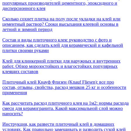
популярных производителей цементного, эпоксидного и
дисперсионного клея
Сколько сохнет плитка на полу после укладки на клей или
цементный раствор? Сроки высыхания клеевой основы в
летний и зимний период
Состав и виды плиточного клея: руководство с фото и
описанием, как сделать клей для керамической и кафельной
плитки своими руками
Клей для клинкерной плитки для наружных и внутренних
работ. Обзор морозостойких и влагостойких популярных
клеящих составов
Плиточный клей Кнауф Флизен (Knauf Fliesen): все про
состав, отзывы, свойства, расход мешков 25 кг и особенности
применения
Как рассчитать расход плиточного клея на 1м2: нормы расхода
смеси для керамогранита. Какой максимальной слой можно
наносить?
Инструкция, как развести плиточный клей в домашних
условиях. Как правильно замешивать и разводить сухой клей