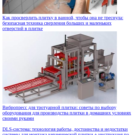
Как просверлить плитку в ванной, чтобы она не треснула:
безопасная техника сверления больших и маленьких
отверстий в плитке
Вибропресс для тротуарной плитки: советы по выбору
оборудования для производства плитки в домашних условиях
своими руками
DLS-система: технология работы, достоинства и недостатки
системы для монтажа керамической плитки + инструкция по