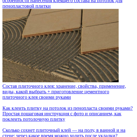
особенности нанесения клеящего состава на потолок для
пенопластовой плитки
Состав плиточного клея: хранение, свойства, применение,
виды, какой выбрать + приготовление цементного
плиточного клея своими руками
Как клеить плитку на потолок из пенопласта своими руками?
Простая пошаговая инструкция с фото и описанием, как
поклеить потолочную плитку
Сколько сохнет плиточный клей — на полу, в ванной и на
стене: через какое время можно ходить после укладки?