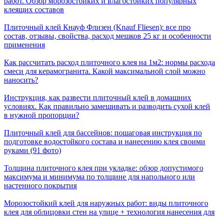
работ. Обзор морозостойких и влагостойких популярных
клеящих составов
Плиточный клей Кнауф Флизен (Knauf Fliesen): все про
состав, отзывы, свойства, расход мешков 25 кг и особенности
применения
Как рассчитать расход плиточного клея на 1м2: нормы расхода
смеси для керамогранита. Какой максимальной слой можно
наносить?
Инструкция, как развести плиточный клей в домашних
условиях. Как правильно замешивать и разводить сухой клей
в нужной пропорции?
Плиточный клей для бассейнов: пошаговая инструкция по
подготовке водостойкого состава и нанесению клея своими
руками (91 фото)
Толщина плиточного клея при укладке: обзор допустимого
максимума и минимума по толщине для напольного или
настенного покрытия
Морозостойкий клей для наружных работ: виды плиточного
клея для облицовки стен на улице + технология нанесения для