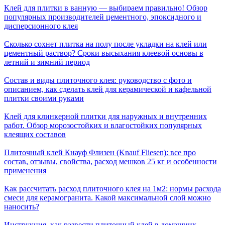
Клей для плитки в ванную — выбираем правильно! Обзор
популярных производителей цементного, эпоксидного и
дисперсионного клея
Сколько сохнет плитка на полу после укладки на клей или
цементный раствор? Сроки высыхания клеевой основы в
летний и зимний период
Состав и виды плиточного клея: руководство с фото и
описанием, как сделать клей для керамической и кафельной
плитки своими руками
Клей для клинкерной плитки для наружных и внутренних
работ. Обзор морозостойких и влагостойких популярных
клеящих составов
Плиточный клей Кнауф Флизен (Knauf Fliesen): все про
состав, отзывы, свойства, расход мешков 25 кг и особенности
применения
Как рассчитать расход плиточного клея на 1м2: нормы расхода
смеси для керамогранита. Какой максимальной слой можно
наносить?
Инструкция, как развести плиточный клей в домашних