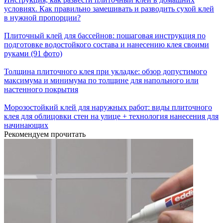
условиях. Как правильно замешивать и разводить сухой клей
в нужной пропорции?
Плиточный клей для бассейнов: пошаговая инструкция по
подготовке водостойкого состава и нанесению клея своими
руками (91 фото)
Толщина плиточного клея при укладке: обзор допустимого
максимума и минимума по толщине для напольного или
настенного покрытия
Морозостойкий клей для наружных работ: виды плиточного
клея для облицовки стен на улице + технология нанесения для
начинающих
Рекомендуем прочитать