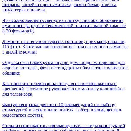
покраска, оклейка простыми и жидкими обоями, плитка,
штукатурка и панели
Что можно наклеить сверху на плитку: способы обновления
кухонного фартука и керамической плитки в ванной комнате
(130 фото-идей)
Ламинат на стене в интерьере: гостиной, прихожей, спальни,
115 фото. Красивые идеи использования настенного ламината
в дизайне комнат
Отделка стен блокхаусом внутри дома: виды материалов для
отделки коттеджа, фото нестандартных бюджетных вариантов
обшивки
Как повесить телевизор на стену: все о выборе высоты и
креплений. Поэтапное руководство по монтажу кронштейна
для телевизора
Фактурная краска для стен: 10 рекомендаций по выбору
структурной краски и наполнителя + обзор преимуществ и
недостатков состава
Стена из гипсокартона своими руками — виды конструкций
и область применения, схема сборки каркаса и финишной