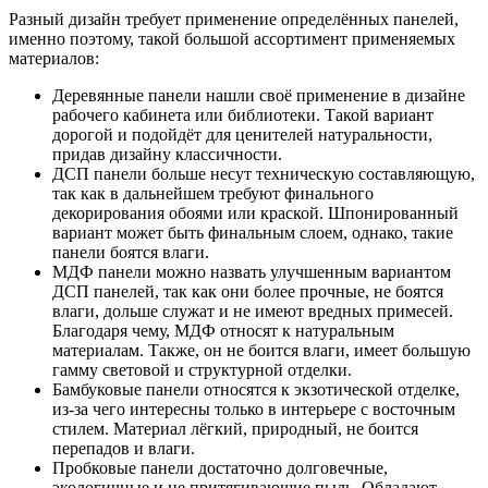
Разный дизайн требует применение определённых панелей,
именно поэтому, такой большой ассортимент применяемых
материалов:
Деревянные панели нашли своё применение в дизайне
рабочего кабинета или библиотеки. Такой вариант
дорогой и подойдёт для ценителей натуральности,
придав дизайну классичности.
ДСП панели больше несут техническую составляющую,
так как в дальнейшем требуют финального
декорирования обоями или краской. Шпонированный
вариант может быть финальным слоем, однако, такие
панели боятся влаги.
МДФ панели можно назвать улучшенным вариантом
ДСП панелей, так как они более прочные, не боятся
влаги, дольше служат и не имеют вредных примесей.
Благодаря чему, МДФ относят к натуральным
материалам. Также, он не боится влаги, имеет большую
гамму световой и структурной отделки.
Бамбуковые панели относятся к экзотической отделке,
из-за чего интересны только в интерьере с восточным
стилем. Материал лёгкий, природный, не боится
перепадов и влаги.
Пробковые панели достаточно долговечные,
экологичные и не притягивающие пыль. Обладают